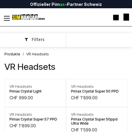
Zum Inhalt springen
Offizieller Pim
ax
-Partner Schweiz
Filters
Produkte
VR Headsets
VR Headsets
Only
2
Units left in stock.
VR Headsets
VR Headsets
Pimax Crystal Light
Pimax Crystal Super 50 PPD
CHF
999.00
CHF
1'899.00
Unterwegs
Unterwegs
VR Headsets
VR Headsets
Pimax Crystal Super 57 PPD
Pimax Crystal Super 50ppd
Ultra Wide
CHF
1'899.00
CHF
1'599.00