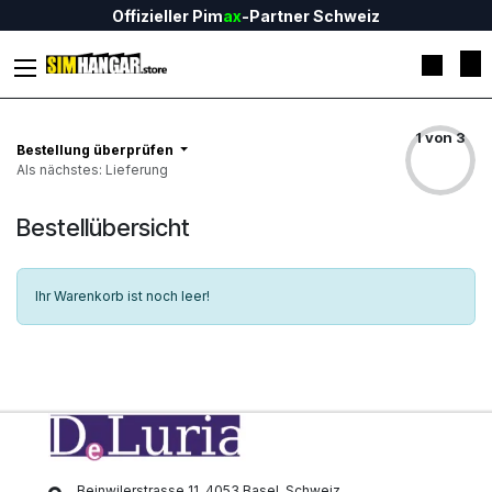
Zum Inhalt springen
Offizieller Pim
ax
-Partner Schweiz
1 von 3
Bestellung überprüfen
Als nächstes: Lieferung
Bestellübersicht
Ihr Warenkorb ist noch leer!
Beinwilerstrasse 11, 4053 Basel
Schweiz