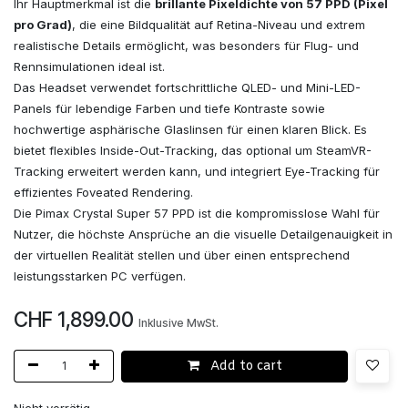
Ihr Hauptmerkmal ist die
brillante Pixeldichte von 57 PPD (Pixel
pro Grad)
, die eine Bildqualität auf Retina-Niveau und extrem
realistische Details ermöglicht, was besonders für Flug- und
Rennsimulationen ideal ist.
Das Headset verwendet fortschrittliche QLED- und Mini-LED-
Panels für lebendige Farben und tiefe Kontraste sowie
hochwertige asphärische Glaslinsen für einen klaren Blick. Es
bietet flexibles Inside-Out-Tracking, das optional um SteamVR-
Tracking erweitert werden kann, und integriert Eye-Tracking für
effizientes Foveated Rendering.
Die Pimax Crystal Super 57 PPD ist die kompromisslose Wahl für
Nutzer, die höchste Ansprüche an die visuelle Detailgenauigkeit in
der virtuellen Realität stellen und über einen entsprechend
leistungsstarken PC verfügen.
CHF
1,899.00
Inklusive MwSt.
Add to cart