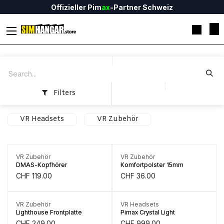
Skip to Content
Offizieller Pim
ax
-Partner Schweiz
Filters
VR Headsets
VR Zubehör
Only
2
Units left in stock.
VR Zubehör
VR Zubehör
DMAS-Kopfhörer
Komfortpolster 15mm
CHF
119.00
CHF
36.00
Only
2
Units left in stock.
VR Zubehör
VR Headsets
Lighthouse Frontplatte
Pimax Crystal Light
CHF
249.00
CHF
999.00