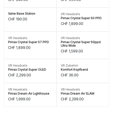
Valve Base Station
VR Headsets
Pimax Crystal Super 50 PPD
CHF
190.00
CHF
1,899.00
Unterwegs
Unterwegs
VR Headsets
VR Headsets
Pimax Crystal Super 57 PPD
Pimax Crystal Super 50ppd
Ultra Wide
CHF
1,899.00
CHF
1,599.00
Only
1
Units left in stock.
Vorbestellung
VR Headsets
VR Zubehör
Pimax Crystal Super OLED
Komfort Kopfband
CHF
2,299.00
CHF
36.00
VR Headsets
VR Headsets
Pimax Dream Air Lighthouse
Pimax Dream Air SLAM
CHF
1,999.00
CHF
2,299.00